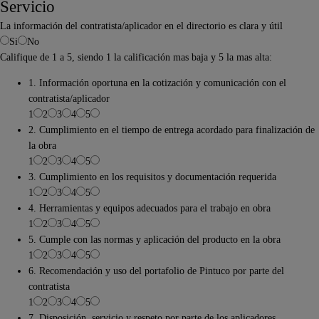
Servicio
La información del contratista/aplicador en el directorio es clara y útil
Si
No
Califique de 1 a 5, siendo 1 la calificación mas baja y 5 la mas alta:
1. Información oportuna en la cotización y comunicación con el
contratista/aplicador
1
2
3
4
5
2. Cumplimiento en el tiempo de entrega acordado para finalización de
la obra
1
2
3
4
5
3. Cumplimiento en los requisitos y documentación requerida
1
2
3
4
5
4. Herramientas y equipos adecuados para el trabajo en obra
1
2
3
4
5
5. Cumple con las normas y aplicación del producto en la obra
1
2
3
4
5
6. Recomendación y uso del portafolio de Pintuco por parte del
contratista
1
2
3
4
5
7. Disposición, servicio y respeto por parte de los aplicadores