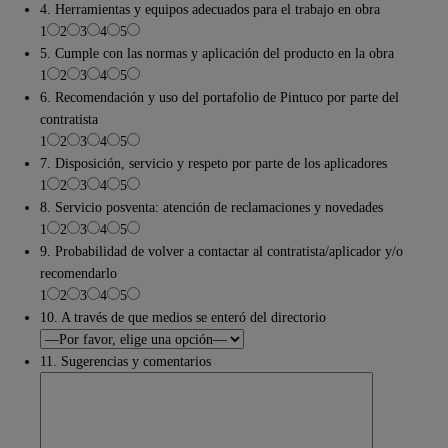
4. Herramientas y equipos adecuados para el trabajo en obra
1
2
3
4
5
5. Cumple con las normas y aplicación del producto en la obra
1
2
3
4
5
6. Recomendación y uso del portafolio de Pintuco por parte del
contratista
1
2
3
4
5
7. Disposición, servicio y respeto por parte de los aplicadores
1
2
3
4
5
8. Servicio posventa: atención de reclamaciones y novedades
1
2
3
4
5
9. Probabilidad de volver a contactar al contratista/aplicador y/o
recomendarlo
1
2
3
4
5
10. A través de que medios se enteró del directorio
11. Sugerencias y comentarios