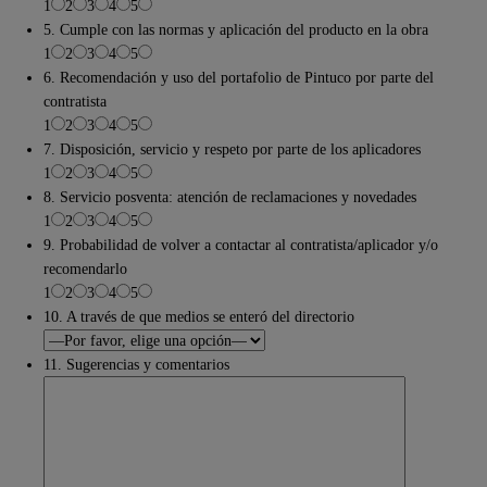
1
2
3
4
5
5. Cumple con las normas y aplicación del producto en la obra
1
2
3
4
5
6. Recomendación y uso del portafolio de Pintuco por parte del
contratista
1
2
3
4
5
7. Disposición, servicio y respeto por parte de los aplicadores
1
2
3
4
5
8. Servicio posventa: atención de reclamaciones y novedades
1
2
3
4
5
9. Probabilidad de volver a contactar al contratista/aplicador y/o
recomendarlo
1
2
3
4
5
10. A través de que medios se enteró del directorio
11. Sugerencias y comentarios