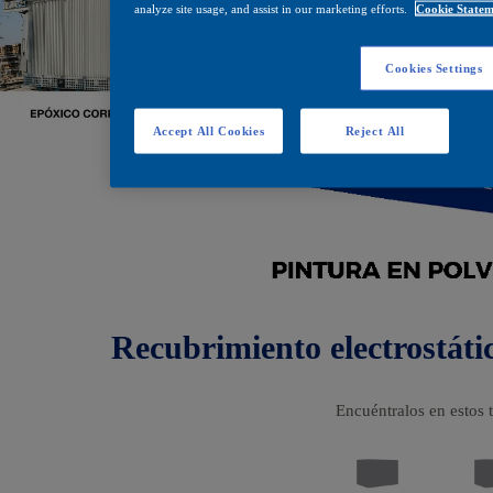
analyze site usage, and assist in our marketing efforts.
Cookie Statem
Cookies Settings
Accept All Cookies
Reject All
Recubrimiento electrostáti
Encuéntralos en estos