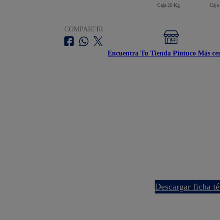
Caja 20 Kg
Caja
COMPARTIR
Encuentra Tu Tienda Pintuco Más ce
descargar ficha t