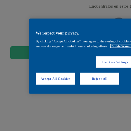
Encuéntralos en estos
kit 2
We respect your privacy.
componentes
By clicking “Accept All Cookies”, you agree to the storing of cookies 
analyze site usage, and assist in our marketing efforts.
Cookie Statem
Comprar
Encuentra Tu Tienda 
Cookies Settings
Compartir
Accept All Cookies
Reject All