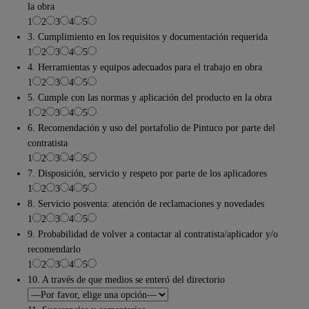
la obra
1
2
3
4
5
3. Cumplimiento en los requisitos y documentación requerida
1
2
3
4
5
4. Herramientas y equipos adecuados para el trabajo en obra
1
2
3
4
5
5. Cumple con las normas y aplicación del producto en la obra
1
2
3
4
5
6. Recomendación y uso del portafolio de Pintuco por parte del
contratista
1
2
3
4
5
7. Disposición, servicio y respeto por parte de los aplicadores
1
2
3
4
5
8. Servicio posventa: atención de reclamaciones y novedades
1
2
3
4
5
9. Probabilidad de volver a contactar al contratista/aplicador y/o
recomendarlo
1
2
3
4
5
10. A través de que medios se enteró del directorio