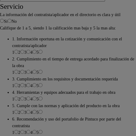
Servicio
La información del contratista/aplicador en el directorio es clara y útil
Si
No
Califique de 1 a 5, siendo 1 la calificación mas baja y 5 la mas alta:
1. Información oportuna en la cotización y comunicación con el
contratista/aplicador
1
2
3
4
5
2. Cumplimiento en el tiempo de entrega acordado para finalización de
la obra
1
2
3
4
5
3. Cumplimiento en los requisitos y documentación requerida
1
2
3
4
5
4. Herramientas y equipos adecuados para el trabajo en obra
1
2
3
4
5
5. Cumple con las normas y aplicación del producto en la obra
1
2
3
4
5
6. Recomendación y uso del portafolio de Pintuco por parte del
contratista
1
2
3
4
5