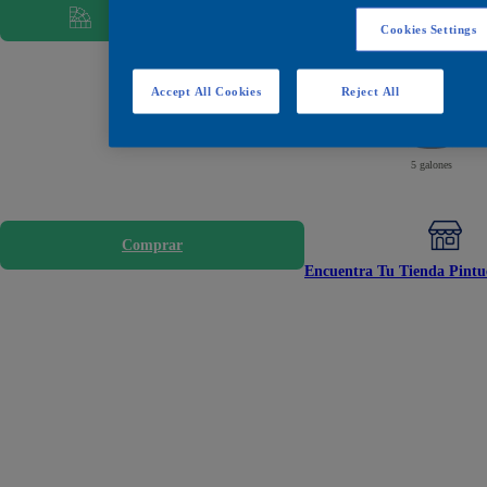
Ver todos los colores
¿Cuánta pintura
Cookies Settings
Encuéntralos en estos
Accept All Cookies
Reject All
5 galones
Comprar
Encuentra Tu Tienda Pintu