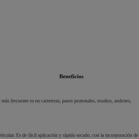
Trafico pintura a
Pintutrafico acrí
Pintutrafico acríl
Pintutrafico acrí
Pintutrafico acríl
beneficios
 más frecuente es en carreteras, pasos peatonales, resaltos, andenes,
hicular. Es de fácil aplicación y rápido secado, con la incorporación de