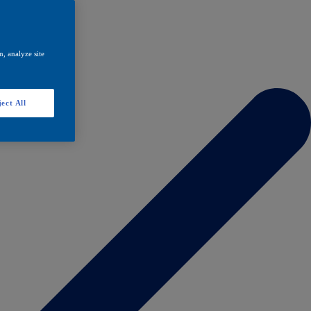
, analyze site
ect All