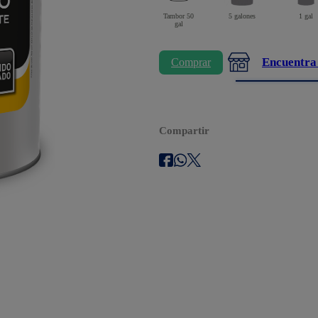
Tambor 50
5 galones
1 gal
gal
Encuentra
Comprar
Compartir