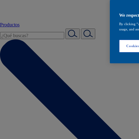
We respect
Productos
By clicking “
usage, and ass
Cookies