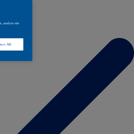
, analyze site
ect All