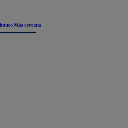
intuco Más cercana
Fabricado trafico 