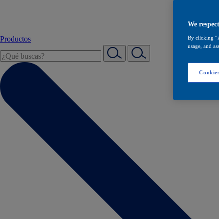
We respect
Productos
By clicking “
usage, and ass
Cookies