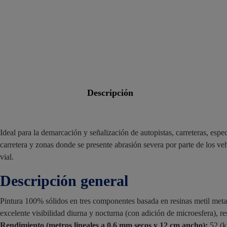
descripción
Ideal para la demarcación y señalización de autopistas, carreteras, esp
carretera y zonas donde se presente abrasión severa por parte de los ve
vial.
Descripción general
Pintura 100% sólidos en tres componentes basada en resinas metil metac
excelente visibilidad diurna y nocturna (con adición de microesfera), r
Rendimiento (metros lineales a 0.6 mm secos y 12 cm ancho):
52 (k