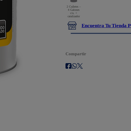
2 Cuñetes –
4 Galones
c/u. +
catalizador
Encuentra Tu Tienda P
Compartir