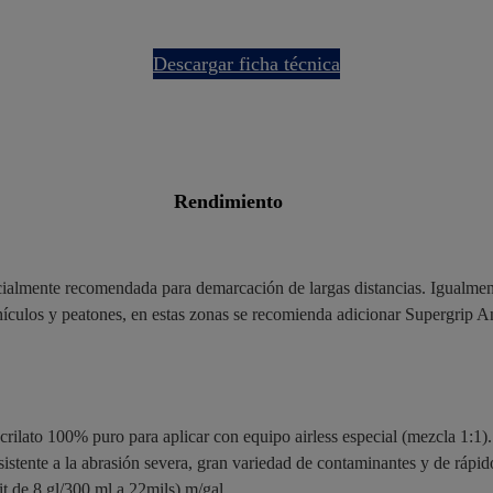
descargar ficha técnica
rendimiento
ecialmente recomendada para demarcación de largas distancias. Igualment
hículos y peatones, en estas zonas se recomienda adicionar Supergrip An
rilato 100% puro para aplicar con equipo airless especial (mezcla 1:1).
esistente a la abrasión severa, gran variedad de contaminantes y de rápi
it de 8 gl/300 ml a 22mils) m/gal