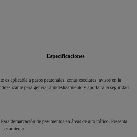
Pintutrafico plást
Pintutrafico plást
Pintutrafico plást
Pintutrafico plást
Pintutrafico plást
especificaciones
e es aplicable a pasos peatonales, zonas escolares, avisos en la
tideslizante para generar antideslizamiento y aportar a la seguridad
 Para demarcación de pavimentos en áreas de alto tráfico. Presenta
do secamiento.