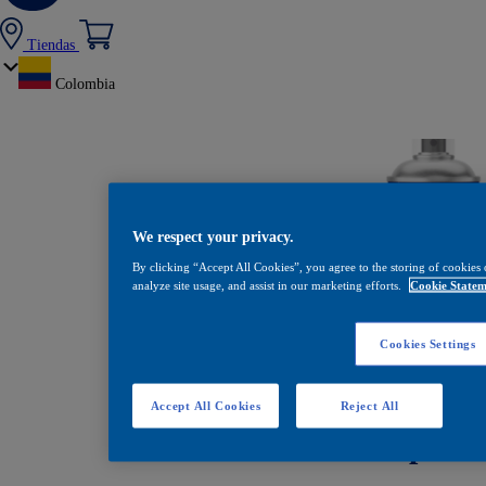
Tiendas
Colombia
We respect your privacy.
By clicking “Accept All Cookies”, you agree to the storing of cookies 
analyze site usage, and assist in our marketing efforts.
Cookie Statem
Cookies Settings
Accept All Cookies
Reject All
Sellador en Aerosol para