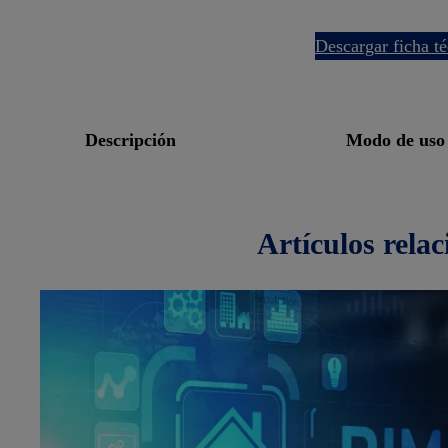
descargar ficha t
descripción
modo de uso
artículos
rela