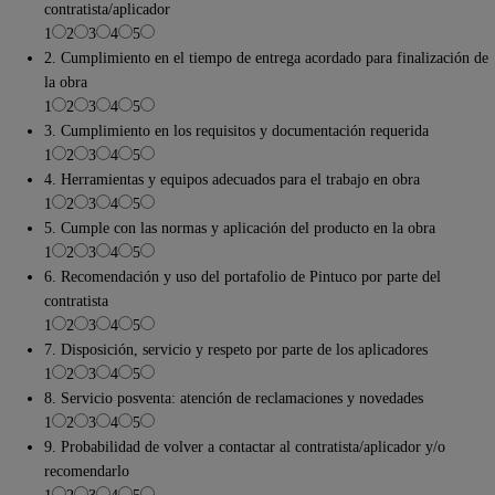
contratista/aplicador
1
2
3
4
5
2. Cumplimiento en el tiempo de entrega acordado para finalización de
la obra
1
2
3
4
5
3. Cumplimiento en los requisitos y documentación requerida
1
2
3
4
5
4. Herramientas y equipos adecuados para el trabajo en obra
1
2
3
4
5
5. Cumple con las normas y aplicación del producto en la obra
1
2
3
4
5
6. Recomendación y uso del portafolio de Pintuco por parte del
contratista
1
2
3
4
5
7. Disposición, servicio y respeto por parte de los aplicadores
1
2
3
4
5
8. Servicio posventa: atención de reclamaciones y novedades
1
2
3
4
5
9. Probabilidad de volver a contactar al contratista/aplicador y/o
recomendarlo