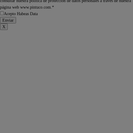
consultar nuestra política de protección de datos personales a través de nuestra
página web www.pintuco.com.*
Acepto Habeas Data
X