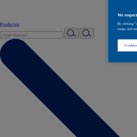
We respect
Productos
By clicking “
usage, and ass
Cookies