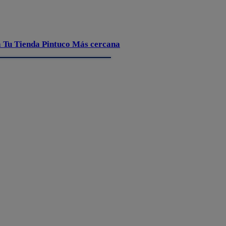
 Tu Tienda Pintuco Más cercana
FDS – Thinner para