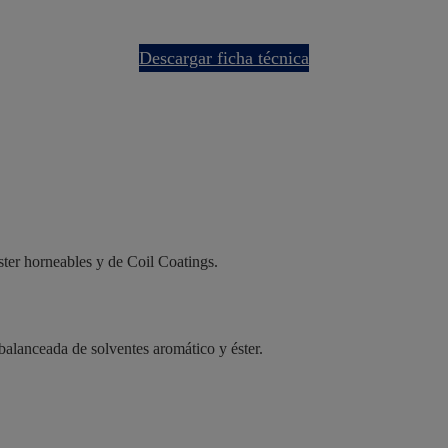
descargar ficha técnica
ter horneables y de Coil Coatings.
alanceada de solventes aromático y éster.