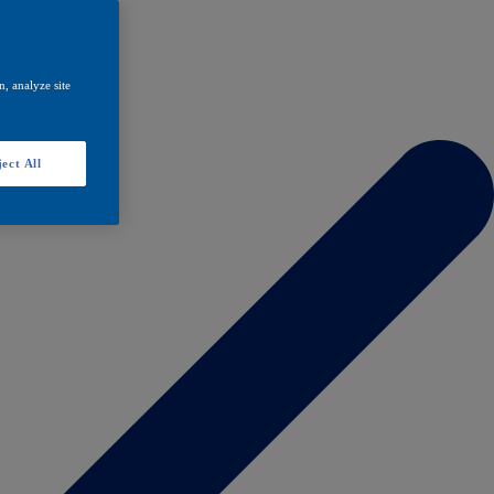
, analyze site
ect All