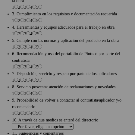
la obra
1
2
3
4
5
3. Cumplimiento en los requisitos y documentación requerida
1
2
3
4
5
4. Herramientas y equipos adecuados para el trabajo en obra
1
2
3
4
5
5. Cumple con las normas y aplicación del producto en la obra
1
2
3
4
5
6. Recomendación y uso del portafolio de Pintuco por parte del
contratista
1
2
3
4
5
7. Disposición, servicio y respeto por parte de los aplicadores
1
2
3
4
5
8. Servicio posventa: atención de reclamaciones y novedades
1
2
3
4
5
9. Probabilidad de volver a contactar al contratista/aplicador y/o
recomendarlo
1
2
3
4
5
10. A través de que medios se enteró del directorio
11. Sugerencias y comentarios