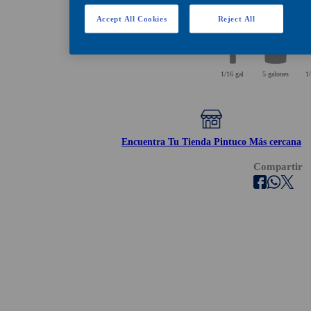
Encuéntralos en estos
Accept All Cookies
Reject All
1/16 gal
5 galones
1/
Encuentra Tu Tienda Pintuco Más cercana
Compartir