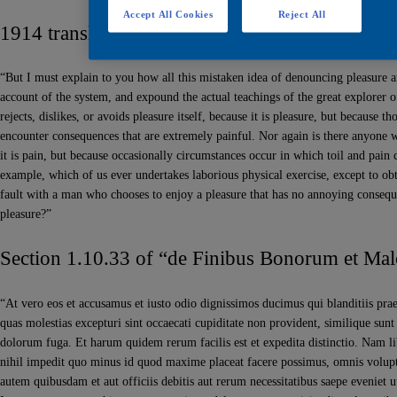
Accept All Cookies
Reject All
1914 translation by H. Rackham
“But I must explain to you how all this mistaken idea of denouncing pleasure 
account of the system, and expound the actual teachings of the great explorer 
rejects, dislikes, or avoids pleasure itself, because it is pleasure, but because
encounter consequences that are extremely painful. Nor again is there anyone wh
it is pain, but because occasionally circumstances occur in which toil and pain 
example, which of us ever undertakes laborious physical exercise, except to ob
fault with a man who chooses to enjoy a pleasure that has no annoying consequ
pleasure?”
Section 1.10.33 of “de Finibus Bonorum et Mal
“At vero eos et accusamus et iusto odio dignissimos ducimus qui blanditiis pra
quas molestias excepturi sint occaecati cupiditate non provident, similique sunt 
dolorum fuga. Et harum quidem rerum facilis est et expedita distinctio. Nam l
nihil impedit quo minus id quod maxime placeat facere possimus, omnis volup
autem quibusdam et aut officiis debitis aut rerum necessitatibus saepe eveniet u