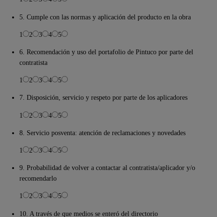
5. Cumple con las normas y aplicación del producto en la obra
1
2
3
4
5
6. Recomendación y uso del portafolio de Pintuco por parte del
contratista
1
2
3
4
5
7. Disposición, servicio y respeto por parte de los aplicadores
1
2
3
4
5
8. Servicio posventa: atención de reclamaciones y novedades
1
2
3
4
5
9. Probabilidad de volver a contactar al contratista/aplicador y/o
recomendarlo
1
2
3
4
5
10. A través de que medios se enteró del directorio