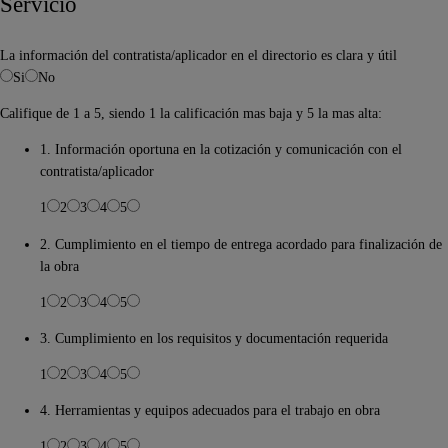
Servicio
La información del contratista/aplicador en el directorio es clara y útil
Si
No
Califique de 1 a 5, siendo 1 la calificación mas baja y 5 la mas alta:
1. Información oportuna en la cotización y comunicación con el
contratista/aplicador
1
2
3
4
5
2. Cumplimiento en el tiempo de entrega acordado para finalización de
la obra
1
2
3
4
5
3. Cumplimiento en los requisitos y documentación requerida
1
2
3
4
5
4. Herramientas y equipos adecuados para el trabajo en obra
1
2
3
4
5