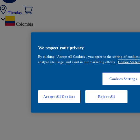
Tiendas
Colombia
We respect your privacy.
By clicking “Accept All Cookies”, you agree to the storing of cookies 
analyze site usage, and assist in our marketing efforts.
Cookie Statem
Cookies Settings
Accept All Cookies
Reject All