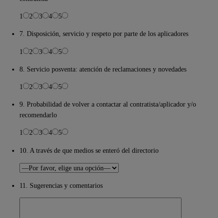
1
2
3
4
5
7. Disposición, servicio y respeto por parte de los aplicadores
1
2
3
4
5
8. Servicio posventa: atención de reclamaciones y novedades
1
2
3
4
5
9. Probabilidad de volver a contactar al contratista/aplicador y/o
recomendarlo
1
2
3
4
5
10. A través de que medios se enteró del directorio
11. Sugerencias y comentarios