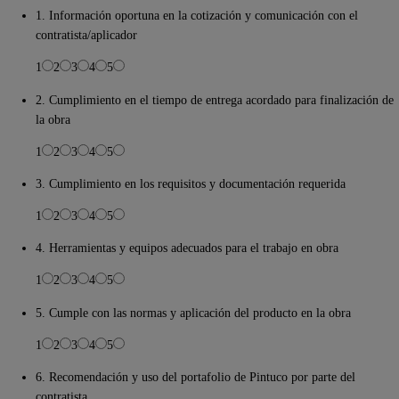
1. Información oportuna en la cotización y comunicación con el
contratista/aplicador
1
2
3
4
5
2. Cumplimiento en el tiempo de entrega acordado para finalización de
la obra
1
2
3
4
5
3. Cumplimiento en los requisitos y documentación requerida
1
2
3
4
5
4. Herramientas y equipos adecuados para el trabajo en obra
1
2
3
4
5
5. Cumple con las normas y aplicación del producto en la obra
1
2
3
4
5
6. Recomendación y uso del portafolio de Pintuco por parte del
contratista