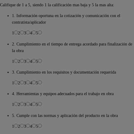
Califique de 1 a 5, siendo 1 la calificación mas baja y 5 la mas alta:
1. Información oportuna en la cotización y comunicación con el
contratista/aplicador
1
2
3
4
5
2. Cumplimiento en el tiempo de entrega acordado para finalización de
la obra
1
2
3
4
5
3. Cumplimiento en los requisitos y documentación requerida
1
2
3
4
5
4. Herramientas y equipos adecuados para el trabajo en obra
1
2
3
4
5
5. Cumple con las normas y aplicación del producto en la obra
1
2
3
4
5