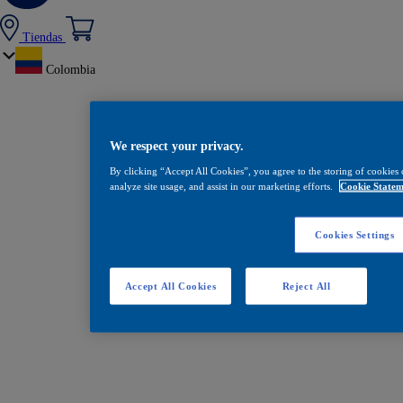
Tiendas
Colombia
We respect your privacy.
By clicking “Accept All Cookies”, you agree to the storing of cookies 
analyze site usage, and assist in our marketing efforts.
Cookie Statem
Cookies Settings
Accept All Cookies
Reject All