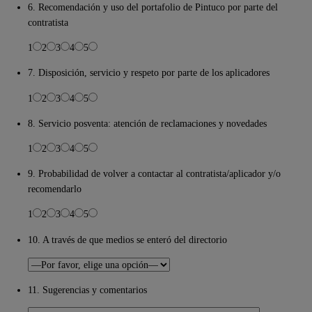
6. Recomendación y uso del portafolio de Pintuco por parte del
contratista
1
2
3
4
5
7. Disposición, servicio y respeto por parte de los aplicadores
1
2
3
4
5
8. Servicio posventa: atención de reclamaciones y novedades
1
2
3
4
5
9. Probabilidad de volver a contactar al contratista/aplicador y/o
recomendarlo
1
2
3
4
5
10. A través de que medios se enteró del directorio
11. Sugerencias y comentarios