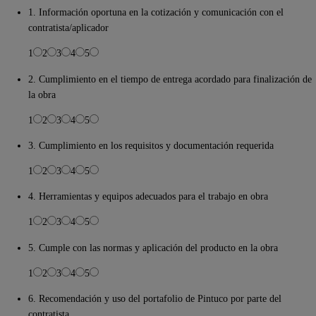
1. Información oportuna en la cotización y comunicación con el
contratista/aplicador
1
2
3
4
5
2. Cumplimiento en el tiempo de entrega acordado para finalización de
la obra
1
2
3
4
5
3. Cumplimiento en los requisitos y documentación requerida
1
2
3
4
5
4. Herramientas y equipos adecuados para el trabajo en obra
1
2
3
4
5
5. Cumple con las normas y aplicación del producto en la obra
1
2
3
4
5
6. Recomendación y uso del portafolio de Pintuco por parte del
contratista