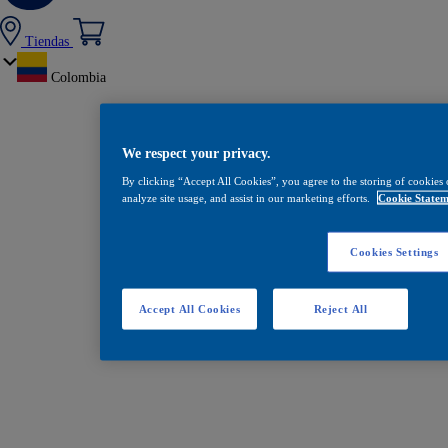
Tiendas
Colombia
We respect your privacy.
By clicking “Accept All Cookies”, you agree to the storing of cookies 
analyze site usage, and assist in our marketing efforts.
Cookie Statem
Cookies Settings
Accept All Cookies
Reject All