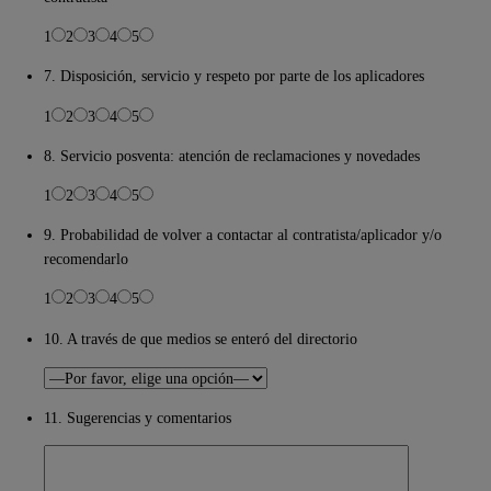
1
2
3
4
5
7. Disposición, servicio y respeto por parte de los aplicadores
1
2
3
4
5
8. Servicio posventa: atención de reclamaciones y novedades
1
2
3
4
5
9. Probabilidad de volver a contactar al contratista/aplicador y/o
recomendarlo
1
2
3
4
5
10. A través de que medios se enteró del directorio
11. Sugerencias y comentarios