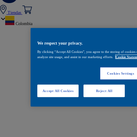
Tiendas
Colombia
We respect your privacy.
By clicking “Accept All Cookies”, you agree to the storing of cookies 
analyze site usage, and assist in our marketing efforts.
Cookie Statem
Cookies Settings
Accept All Cookies
Reject All