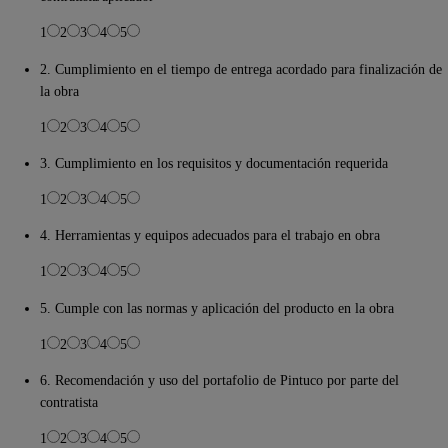
1
2
3
4
5
2. Cumplimiento en el tiempo de entrega acordado para finalización de
la obra
1
2
3
4
5
3. Cumplimiento en los requisitos y documentación requerida
1
2
3
4
5
4. Herramientas y equipos adecuados para el trabajo en obra
1
2
3
4
5
5. Cumple con las normas y aplicación del producto en la obra
1
2
3
4
5
6. Recomendación y uso del portafolio de Pintuco por parte del
contratista
1
2
3
4
5