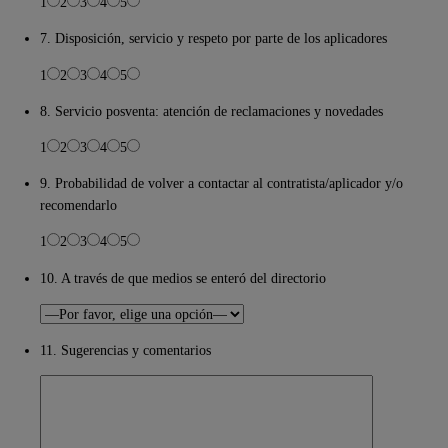
1
2
3
4
5
7. Disposición, servicio y respeto por parte de los aplicadores
1
2
3
4
5
8. Servicio posventa: atención de reclamaciones y novedades
1
2
3
4
5
9. Probabilidad de volver a contactar al contratista/aplicador y/o
recomendarlo
1
2
3
4
5
10. A través de que medios se enteró del directorio
11. Sugerencias y comentarios