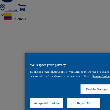
Tiendas
Colombia
We respect your privacy.
By clicking “Accept All Cookies”, you agree to the storing of cookies 
analyze site usage, and assist in our marketing efforts.
Cookie Statem
Cookies Settings
Accept All Cookies
Reject All