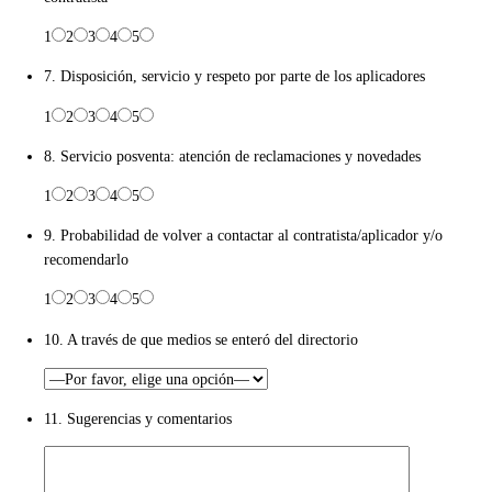
1
2
3
4
5
7. Disposición, servicio y respeto por parte de los aplicadores
1
2
3
4
5
8. Servicio posventa: atención de reclamaciones y novedades
1
2
3
4
5
9. Probabilidad de volver a contactar al contratista/aplicador y/o
recomendarlo
1
2
3
4
5
10. A través de que medios se enteró del directorio
11. Sugerencias y comentarios