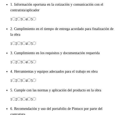
1. Información oportuna en la cotización y comunicación con el
contratista/aplicador
1
2
3
4
5
2. Cumplimiento en el tiempo de entrega acordado para finalización de
la obra
1
2
3
4
5
3. Cumplimiento en los requisitos y documentación requerida
1
2
3
4
5
4. Herramientas y equipos adecuados para el trabajo en obra
1
2
3
4
5
5. Cumple con las normas y aplicación del producto en la obra
1
2
3
4
5
6. Recomendación y uso del portafolio de Pintuco por parte del
contratista