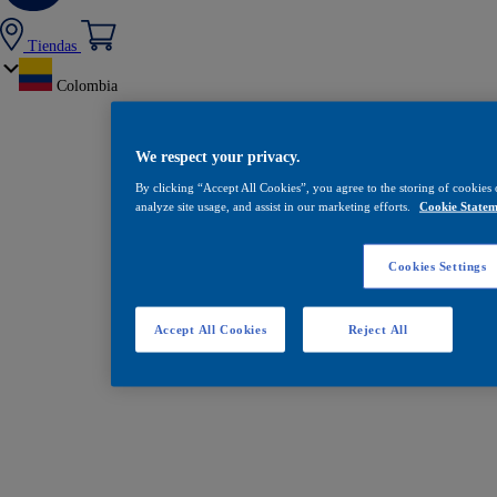
Tiendas
Colombia
We respect your privacy.
By clicking “Accept All Cookies”, you agree to the storing of cookies 
analyze site usage, and assist in our marketing efforts.
Cookie Statem
Cookies Settings
Accept All Cookies
Reject All