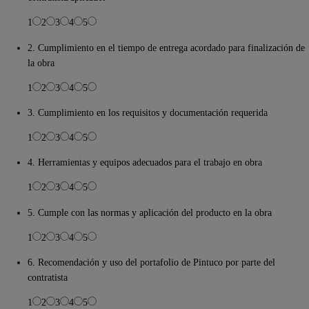
1
2
3
4
5
2. Cumplimiento en el tiempo de entrega acordado para finalización de
la obra
1
2
3
4
5
3. Cumplimiento en los requisitos y documentación requerida
1
2
3
4
5
4. Herramientas y equipos adecuados para el trabajo en obra
1
2
3
4
5
5. Cumple con las normas y aplicación del producto en la obra
1
2
3
4
5
6. Recomendación y uso del portafolio de Pintuco por parte del
contratista
1
2
3
4
5