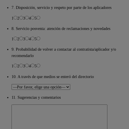
7. Disposición, servicio y respeto por parte de los aplicadores
1
2
3
4
5
8. Servicio posventa: atención de reclamaciones y novedades
1
2
3
4
5
9. Probabilidad de volver a contactar al contratista/aplicador y/o
recomendarlo
1
2
3
4
5
10. A través de que medios se enteró del directorio
11. Sugerencias y comentarios