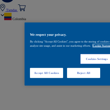
Tiendas
Colombia
We respect your privacy.
By clicking “Accept All Cookies”, you agree to the storing of cookies 
analyze site usage, and assist in our marketing efforts.
Cookie Statem
Cookies Settings
Accept All Cookies
Reject All