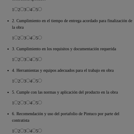
1
2
3
4
5
2. Cumplimiento en el tiempo de entrega acordado para finalización de
la obra
1
2
3
4
5
3. Cumplimiento en los requisitos y documentación requerida
1
2
3
4
5
4. Herramientas y equipos adecuados para el trabajo en obra
1
2
3
4
5
5. Cumple con las normas y aplicación del producto en la obra
1
2
3
4
5
6. Recomendación y uso del portafolio de Pintuco por parte del
contratista
1
2
3
4
5