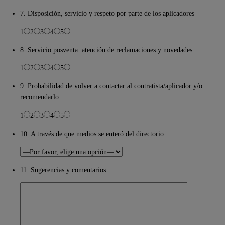
7. Disposición, servicio y respeto por parte de los aplicadores
1
2
3
4
5
8. Servicio posventa: atención de reclamaciones y novedades
1
2
3
4
5
9. Probabilidad de volver a contactar al contratista/aplicador y/o
recomendarlo
1
2
3
4
5
10. A través de que medios se enteró del directorio
11. Sugerencias y comentarios