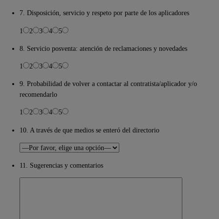
7. Disposición, servicio y respeto por parte de los aplicadores
1
2
3
4
5
8. Servicio posventa: atención de reclamaciones y novedades
1
2
3
4
5
9. Probabilidad de volver a contactar al contratista/aplicador y/o
recomendarlo
1
2
3
4
5
10. A través de que medios se enteró del directorio
11. Sugerencias y comentarios