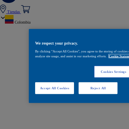
Tiendas
Colombia
We respect your privacy.
By clicking “Accept All Cookies”, you agree to the storing of cookies 
analyze site usage, and assist in our marketing efforts.
Cookie Statem
Cookies Settings
Accept All Cookies
Reject All