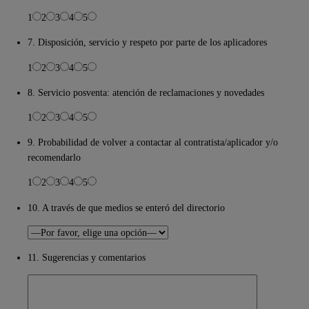
1
2
3
4
5
7. Disposición, servicio y respeto por parte de los aplicadores
1
2
3
4
5
8. Servicio posventa: atención de reclamaciones y novedades
1
2
3
4
5
9. Probabilidad de volver a contactar al contratista/aplicador y/o
recomendarlo
1
2
3
4
5
10. A través de que medios se enteró del directorio
11. Sugerencias y comentarios