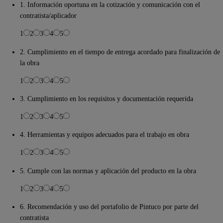
1. Información oportuna en la cotización y comunicación con el
contratista/aplicador
1
2
3
4
5
2. Cumplimiento en el tiempo de entrega acordado para finalización de
la obra
1
2
3
4
5
3. Cumplimiento en los requisitos y documentación requerida
1
2
3
4
5
4. Herramientas y equipos adecuados para el trabajo en obra
1
2
3
4
5
5. Cumple con las normas y aplicación del producto en la obra
1
2
3
4
5
6. Recomendación y uso del portafolio de Pintuco por parte del
contratista