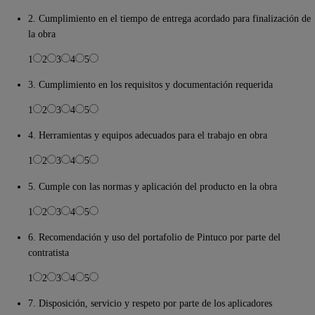
2. Cumplimiento en el tiempo de entrega acordado para finalización de
la obra
1
2
3
4
5
3. Cumplimiento en los requisitos y documentación requerida
1
2
3
4
5
4. Herramientas y equipos adecuados para el trabajo en obra
1
2
3
4
5
5. Cumple con las normas y aplicación del producto en la obra
1
2
3
4
5
6. Recomendación y uso del portafolio de Pintuco por parte del
contratista
1
2
3
4
5
7. Disposición, servicio y respeto por parte de los aplicadores