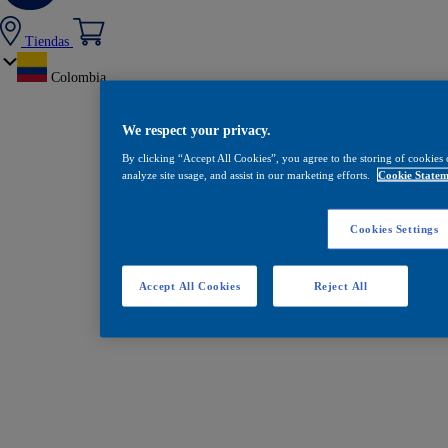
Tiendas
Colombia
We respect your privacy.
By clicking “Accept All Cookies”, you agree to the storing of cookies 
analyze site usage, and assist in our marketing efforts.
Cookie Statem
Cookies Settings
Accept All Cookies
Reject All