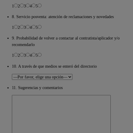
1
2
3
4
5
8. Servicio posventa: atención de reclamaciones y novedades
1
2
3
4
5
9. Probabilidad de volver a contactar al contratista/aplicador y/o
recomendarlo
1
2
3
4
5
10. A través de que medios se enteró del directorio
11. Sugerencias y comentarios