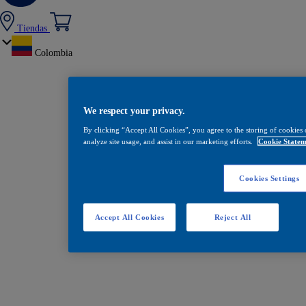
Tiendas
Colombia
We respect your privacy.
By clicking “Accept All Cookies”, you agree to the storing of cookies 
analyze site usage, and assist in our marketing efforts.
Cookie Statem
Cookies Settings
Accept All Cookies
Reject All