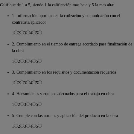
Califique de 1 a 5, siendo 1 la calificación mas baja y 5 la mas alta:
1. Información oportuna en la cotización y comunicación con el
contratista/aplicador
1
2
3
4
5
2. Cumplimiento en el tiempo de entrega acordado para finalización de
la obra
1
2
3
4
5
3. Cumplimiento en los requisitos y documentación requerida
1
2
3
4
5
4. Herramientas y equipos adecuados para el trabajo en obra
1
2
3
4
5
5. Cumple con las normas y aplicación del producto en la obra
1
2
3
4
5