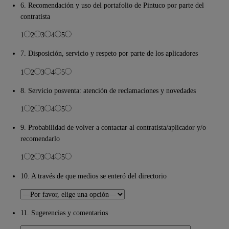
6. Recomendación y uso del portafolio de Pintuco por parte del
contratista
1
2
3
4
5
7. Disposición, servicio y respeto por parte de los aplicadores
1
2
3
4
5
8. Servicio posventa: atención de reclamaciones y novedades
1
2
3
4
5
9. Probabilidad de volver a contactar al contratista/aplicador y/o
recomendarlo
1
2
3
4
5
10. A través de que medios se enteró del directorio
11. Sugerencias y comentarios