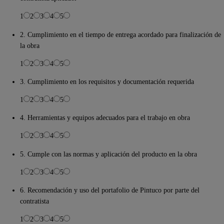
1
2
3
4
5
2. Cumplimiento en el tiempo de entrega acordado para finalización de
la obra
1
2
3
4
5
3. Cumplimiento en los requisitos y documentación requerida
1
2
3
4
5
4. Herramientas y equipos adecuados para el trabajo en obra
1
2
3
4
5
5. Cumple con las normas y aplicación del producto en la obra
1
2
3
4
5
6. Recomendación y uso del portafolio de Pintuco por parte del
contratista
1
2
3
4
5