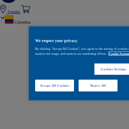
Tiendas
Colombia
We respect your privacy.
By clicking “Accept All Cookies”, you agree to the storing of cookies 
analyze site usage, and assist in our marketing efforts.
Cookie Statem
Cookies Settings
Accept All Cookies
Reject All