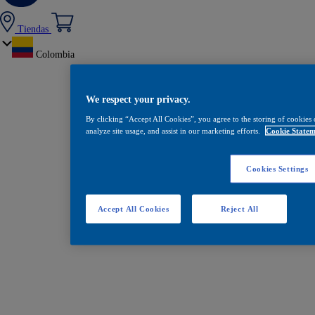
Tiendas
Colombia
We respect your privacy.
By clicking “Accept All Cookies”, you agree to the storing of cookies 
analyze site usage, and assist in our marketing efforts.
Cookie Statem
Cookies Settings
Accept All Cookies
Reject All