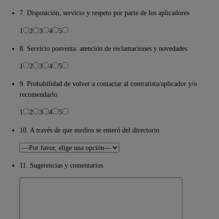
7. Disposición, servicio y respeto por parte de los aplicadores
1
2
3
4
5
8. Servicio posventa: atención de reclamaciones y novedades
1
2
3
4
5
9. Probabilidad de volver a contactar al contratista/aplicador y/o
recomendarlo
1
2
3
4
5
10. A través de que medios se enteró del directorio
11. Sugerencias y comentarios