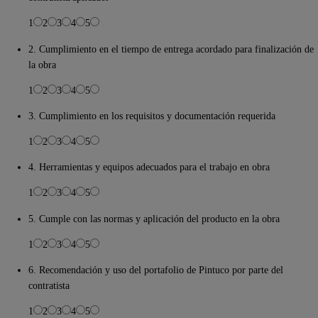
1
2
3
4
5
2. Cumplimiento en el tiempo de entrega acordado para finalización de
la obra
1
2
3
4
5
3. Cumplimiento en los requisitos y documentación requerida
1
2
3
4
5
4. Herramientas y equipos adecuados para el trabajo en obra
1
2
3
4
5
5. Cumple con las normas y aplicación del producto en la obra
1
2
3
4
5
6. Recomendación y uso del portafolio de Pintuco por parte del
contratista
1
2
3
4
5