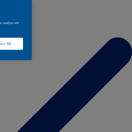
, analyze site
ect All