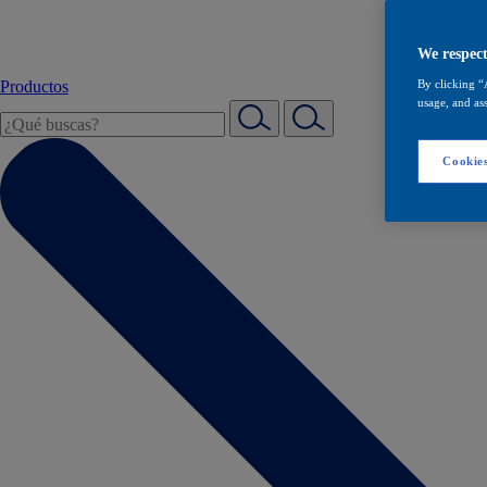
We respect
Productos
By clicking “
usage, and ass
Cookies