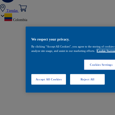
Tiendas
Colombia
We respect your privacy.
By clicking “Accept All Cookies”, you agree to the storing of cookies 
analyze site usage, and assist in our marketing efforts.
Cookie Statem
Cookies Settings
Accept All Cookies
Reject All