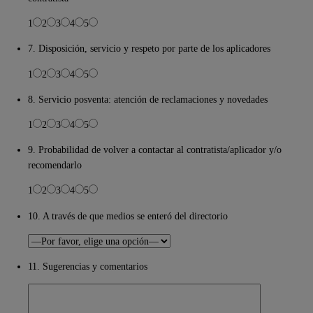
1
2
3
4
5
7. Disposición, servicio y respeto por parte de los aplicadores
1
2
3
4
5
8. Servicio posventa: atención de reclamaciones y novedades
1
2
3
4
5
9. Probabilidad de volver a contactar al contratista/aplicador y/o
recomendarlo
1
2
3
4
5
10. A través de que medios se enteró del directorio
11. Sugerencias y comentarios