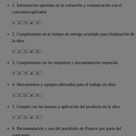
1. Información oportuna en la cotización y comunicación con el
contratista/aplicador
1
2
3
4
5
2. Cumplimiento en el tiempo de entrega acordado para finalización de
la obra
1
2
3
4
5
3. Cumplimiento en los requisitos y documentación requerida
1
2
3
4
5
4. Herramientas y equipos adecuados para el trabajo en obra
1
2
3
4
5
5. Cumple con las normas y aplicación del producto en la obra
1
2
3
4
5
6. Recomendación y uso del portafolio de Pintuco por parte del
contratista