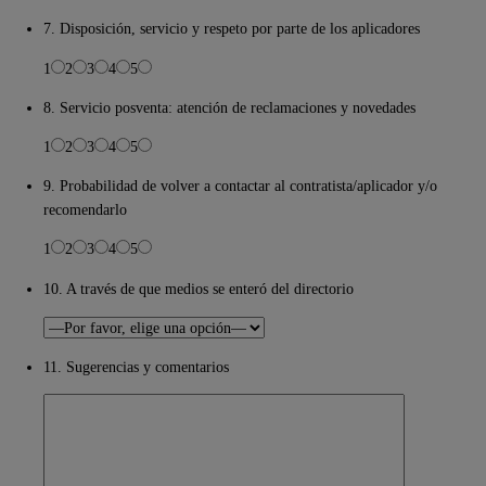
7. Disposición, servicio y respeto por parte de los aplicadores
1
2
3
4
5
8. Servicio posventa: atención de reclamaciones y novedades
1
2
3
4
5
9. Probabilidad de volver a contactar al contratista/aplicador y/o
recomendarlo
1
2
3
4
5
10. A través de que medios se enteró del directorio
11. Sugerencias y comentarios