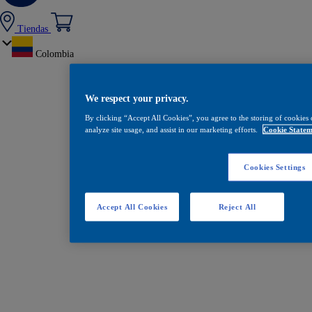
Tiendas
Colombia
We respect your privacy.
By clicking “Accept All Cookies”, you agree to the storing of cookies 
analyze site usage, and assist in our marketing efforts.
Cookie Statem
Cookies Settings
Accept All Cookies
Reject All