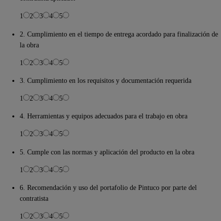
1
2
3
4
5
2. Cumplimiento en el tiempo de entrega acordado para finalización de
la obra
1
2
3
4
5
3. Cumplimiento en los requisitos y documentación requerida
1
2
3
4
5
4. Herramientas y equipos adecuados para el trabajo en obra
1
2
3
4
5
5. Cumple con las normas y aplicación del producto en la obra
1
2
3
4
5
6. Recomendación y uso del portafolio de Pintuco por parte del
contratista
1
2
3
4
5