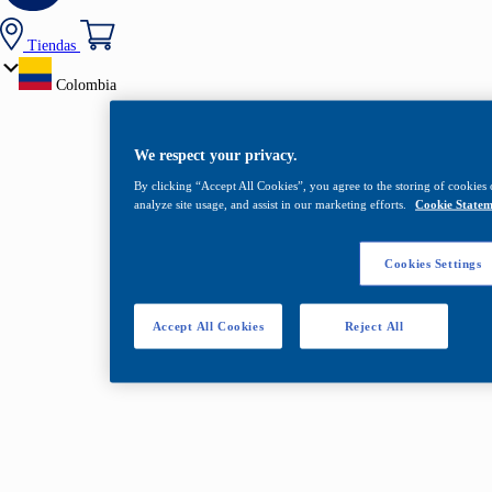
Tiendas
Colombia
We respect your privacy.
By clicking “Accept All Cookies”, you agree to the storing of cookies 
analyze site usage, and assist in our marketing efforts.
Cookie Statem
Cookies Settings
Accept All Cookies
Reject All