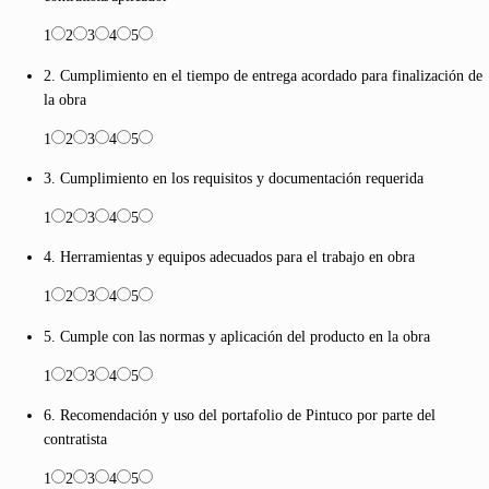
1
2
3
4
5
2. Cumplimiento en el tiempo de entrega acordado para finalización de
la obra
1
2
3
4
5
3. Cumplimiento en los requisitos y documentación requerida
1
2
3
4
5
4. Herramientas y equipos adecuados para el trabajo en obra
1
2
3
4
5
5. Cumple con las normas y aplicación del producto en la obra
1
2
3
4
5
6. Recomendación y uso del portafolio de Pintuco por parte del
contratista
1
2
3
4
5