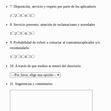
7. Disposición, servicio y respeto por parte de los aplicadores
1
2
3
4
5
8. Servicio posventa: atención de reclamaciones y novedades
1
2
3
4
5
9. Probabilidad de volver a contactar al contratista/aplicador y/o
recomendarlo
1
2
3
4
5
10. A través de que medios se enteró del directorio
11. Sugerencias y comentarios