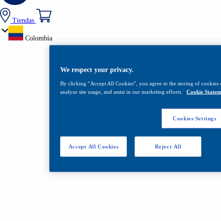
Tiendas
Colombia
We respect your privacy.
By clicking “Accept All Cookies”, you agree to the storing of cookies 
analyze site usage, and assist in our marketing efforts.
Cookie Statem
Cookies Settings
Accept All Cookies
Reject All