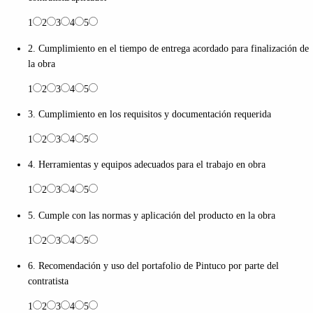
1
2
3
4
5
2. Cumplimiento en el tiempo de entrega acordado para finalización de
la obra
1
2
3
4
5
3. Cumplimiento en los requisitos y documentación requerida
1
2
3
4
5
4. Herramientas y equipos adecuados para el trabajo en obra
1
2
3
4
5
5. Cumple con las normas y aplicación del producto en la obra
1
2
3
4
5
6. Recomendación y uso del portafolio de Pintuco por parte del
contratista
1
2
3
4
5