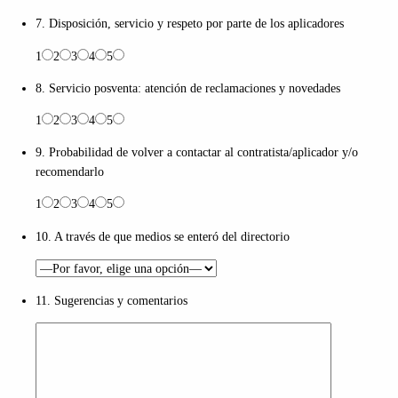
7. Disposición, servicio y respeto por parte de los aplicadores
1
2
3
4
5
8. Servicio posventa: atención de reclamaciones y novedades
1
2
3
4
5
9. Probabilidad de volver a contactar al contratista/aplicador y/o
recomendarlo
1
2
3
4
5
10. A través de que medios se enteró del directorio
11. Sugerencias y comentarios