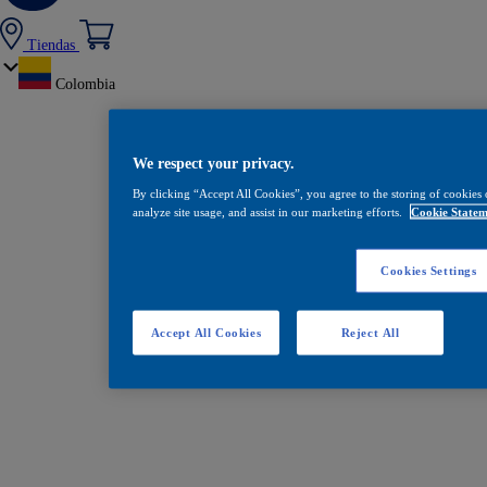
Tiendas
Colombia
We respect your privacy.
By clicking “Accept All Cookies”, you agree to the storing of cookies 
analyze site usage, and assist in our marketing efforts.
Cookie Statem
Cookies Settings
Accept All Cookies
Reject All