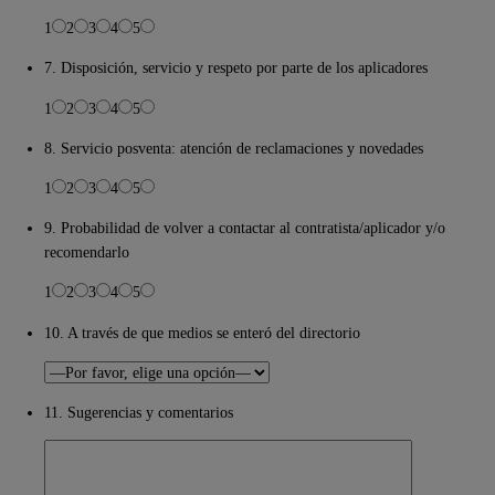
1
2
3
4
5
7. Disposición, servicio y respeto por parte de los aplicadores
1
2
3
4
5
8. Servicio posventa: atención de reclamaciones y novedades
1
2
3
4
5
9. Probabilidad de volver a contactar al contratista/aplicador y/o
recomendarlo
1
2
3
4
5
10. A través de que medios se enteró del directorio
11. Sugerencias y comentarios