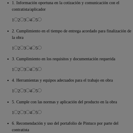
1. Información oportuna en la cotización y comunicación con el
contratista/aplicador
1
2
3
4
5
2. Cumplimiento en el tiempo de entrega acordado para finalización de
la obra
1
2
3
4
5
3. Cumplimiento en los requisitos y documentación requerida
1
2
3
4
5
4. Herramientas y equipos adecuados para el trabajo en obra
1
2
3
4
5
5. Cumple con las normas y aplicación del producto en la obra
1
2
3
4
5
6. Recomendación y uso del portafolio de Pintuco por parte del
contratista