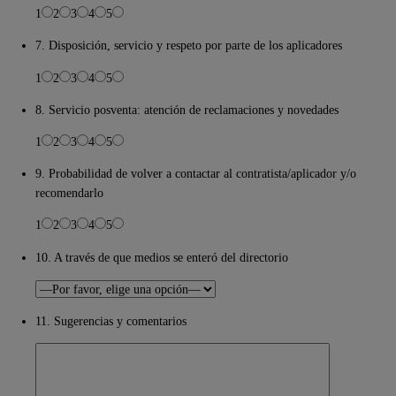
1
2
3
4
5
7. Disposición, servicio y respeto por parte de los aplicadores
1
2
3
4
5
8. Servicio posventa: atención de reclamaciones y novedades
1
2
3
4
5
9. Probabilidad de volver a contactar al contratista/aplicador y/o
recomendarlo
1
2
3
4
5
10. A través de que medios se enteró del directorio
11. Sugerencias y comentarios