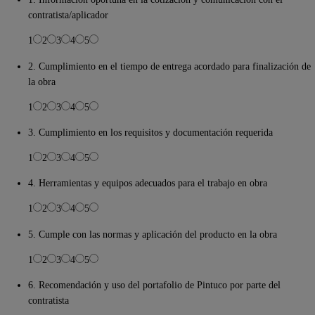
contratista/aplicador
1
2
3
4
5
2. Cumplimiento en el tiempo de entrega acordado para finalización de
la obra
1
2
3
4
5
3. Cumplimiento en los requisitos y documentación requerida
1
2
3
4
5
4. Herramientas y equipos adecuados para el trabajo en obra
1
2
3
4
5
5. Cumple con las normas y aplicación del producto en la obra
1
2
3
4
5
6. Recomendación y uso del portafolio de Pintuco por parte del
contratista