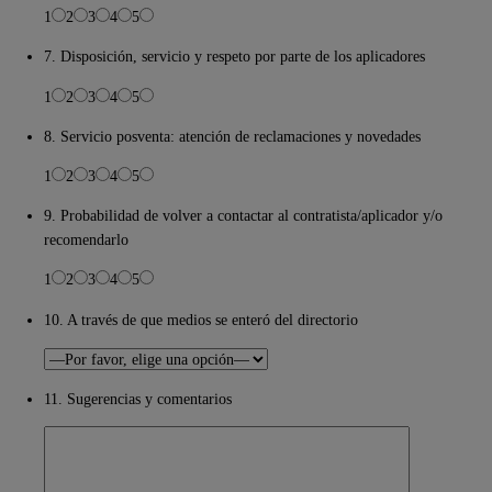
1
2
3
4
5
7. Disposición, servicio y respeto por parte de los aplicadores
1
2
3
4
5
8. Servicio posventa: atención de reclamaciones y novedades
1
2
3
4
5
9. Probabilidad de volver a contactar al contratista/aplicador y/o
recomendarlo
1
2
3
4
5
10. A través de que medios se enteró del directorio
11. Sugerencias y comentarios