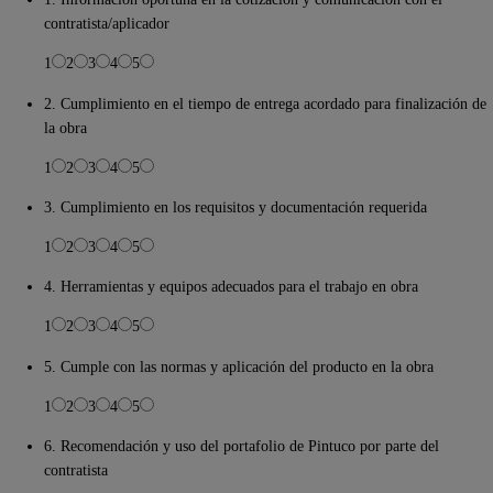
contratista/aplicador
1
2
3
4
5
2. Cumplimiento en el tiempo de entrega acordado para finalización de
la obra
1
2
3
4
5
3. Cumplimiento en los requisitos y documentación requerida
1
2
3
4
5
4. Herramientas y equipos adecuados para el trabajo en obra
1
2
3
4
5
5. Cumple con las normas y aplicación del producto en la obra
1
2
3
4
5
6. Recomendación y uso del portafolio de Pintuco por parte del
contratista