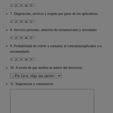
1
2
3
4
5
7. Disposición, servicio y respeto por parte de los aplicadores
1
2
3
4
5
8. Servicio posventa: atención de reclamaciones y novedades
1
2
3
4
5
9. Probabilidad de volver a contactar al contratista/aplicador y/o
recomendarlo
1
2
3
4
5
10. A través de que medios se enteró del directorio
11. Sugerencias y comentarios