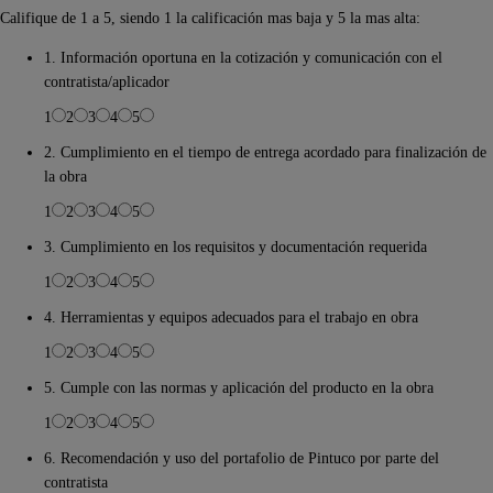
Califique de 1 a 5, siendo 1 la calificación mas baja y 5 la mas alta:
1. Información oportuna en la cotización y comunicación con el
contratista/aplicador
1
2
3
4
5
2. Cumplimiento en el tiempo de entrega acordado para finalización de
la obra
1
2
3
4
5
3. Cumplimiento en los requisitos y documentación requerida
1
2
3
4
5
4. Herramientas y equipos adecuados para el trabajo en obra
1
2
3
4
5
5. Cumple con las normas y aplicación del producto en la obra
1
2
3
4
5
6. Recomendación y uso del portafolio de Pintuco por parte del
contratista