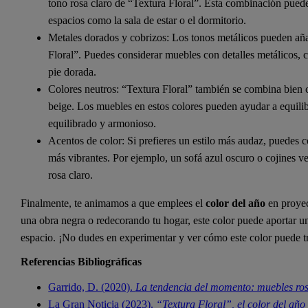
tono rosa claro de “Textura Floral”. Esta combinación puede
espacios como la sala de estar o el dormitorio.
Metales dorados y cobrizos: Los tonos metálicos pueden aña
Floral”. Puedes considerar muebles con detalles metálicos,
pie dorada.
Colores neutros: “Textura Floral” también se combina bien c
beige. Los muebles en estos colores pueden ayudar a equilib
equilibrado y armonioso.
Acentos de color: Si prefieres un estilo más audaz, puedes 
más vibrantes. Por ejemplo, un sofá azul oscuro o cojines v
rosa claro.
Finalmente, te animamos a que emplees el
color del año
en proyec
una obra negra o redecorando tu hogar, este color puede aportar un
espacio. ¡No dudes en experimentar y ver cómo este color puede t
Referencias Bibliográficas
Garrido, D. (2020).
La tendencia del momento: muebles ros
La Gran Noticia (2023).
“Textura Floral”, el color del año