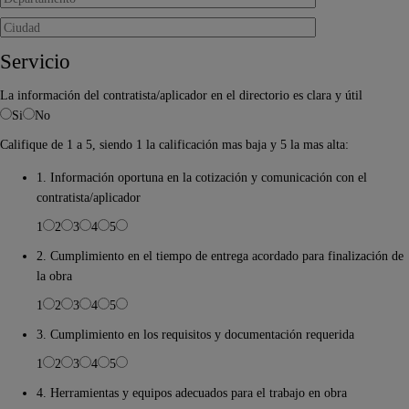
Servicio
La información del contratista/aplicador en el directorio es clara y útil
Si
No
Califique de 1 a 5, siendo 1 la calificación mas baja y 5 la mas alta:
1. Información oportuna en la cotización y comunicación con el
contratista/aplicador
1
2
3
4
5
2. Cumplimiento en el tiempo de entrega acordado para finalización de
la obra
1
2
3
4
5
3. Cumplimiento en los requisitos y documentación requerida
1
2
3
4
5
4. Herramientas y equipos adecuados para el trabajo en obra