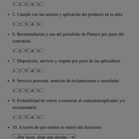
1
2
3
4
5
5. Cumple con las normas y aplicación del producto en la obra
1
2
3
4
5
6. Recomendación y uso del portafolio de Pintuco por parte del
contratista
1
2
3
4
5
7. Disposición, servicio y respeto por parte de los aplicadores
1
2
3
4
5
8. Servicio posventa: atención de reclamaciones y novedades
1
2
3
4
5
9. Probabilidad de volver a contactar al contratista/aplicador y/o
recomendarlo
1
2
3
4
5
10. A través de que medios se enteró del directorio