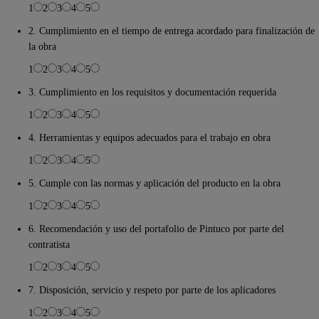
1
2
3
4
5
2. Cumplimiento en el tiempo de entrega acordado para finalización de
la obra
1
2
3
4
5
3. Cumplimiento en los requisitos y documentación requerida
1
2
3
4
5
4. Herramientas y equipos adecuados para el trabajo en obra
1
2
3
4
5
5. Cumple con las normas y aplicación del producto en la obra
1
2
3
4
5
6. Recomendación y uso del portafolio de Pintuco por parte del
contratista
1
2
3
4
5
7. Disposición, servicio y respeto por parte de los aplicadores
1
2
3
4
5