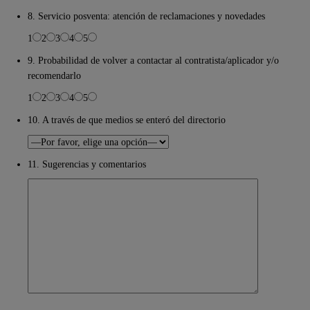
8. Servicio posventa: atención de reclamaciones y novedades
1
2
3
4
5
9. Probabilidad de volver a contactar al contratista/aplicador y/o
recomendarlo
1
2
3
4
5
10. A través de que medios se enteró del directorio
11. Sugerencias y comentarios