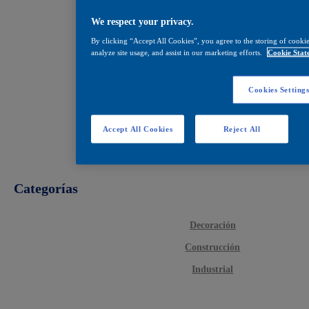
We respect your privacy.
By clicking “Accept All Cookies”, you agree to the storing of cookie
analyze site usage, and assist in our marketing efforts.
Cookie Stat
Cookies Setting
Accept All Cookies
Reject All
Categorías
Decoración
Construcción
Industrial