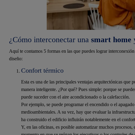
¿Cómo interconectar una
smart home
y
Aquí te contamos 5 formas en las que puedes lograr interconexión g
diseño:
Confort térmico
Esta es una de las principales ventajas arquitectónicas que p
manera inteligente. ¿Por qué? Pues simple: porque se puede
puede suceder con el aire acondicionado o la calefacción.
Por ejemplo, se puede programar el encendido o el apagado 
medioambientales. A su vez, hay que evaluar la infraestructur
ha construido el edificio influirán notablemente en el confor
Y, en las oficinas, es posible automatizar muchos procesos, 
momento en que se reúnan los ejecutivos o los controles de 