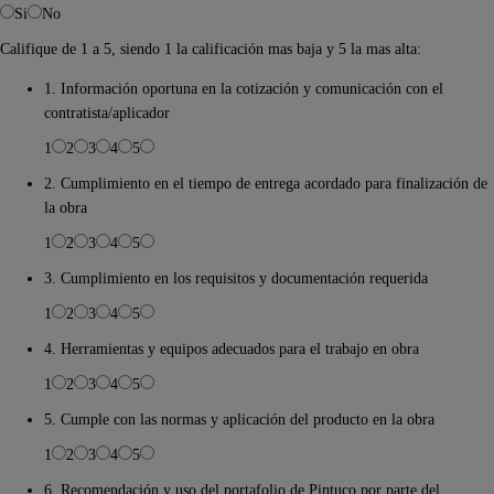
Si
No
Califique de 1 a 5, siendo 1 la calificación mas baja y 5 la mas alta:
1. Información oportuna en la cotización y comunicación con el
contratista/aplicador
1
2
3
4
5
2. Cumplimiento en el tiempo de entrega acordado para finalización de
la obra
1
2
3
4
5
3. Cumplimiento en los requisitos y documentación requerida
1
2
3
4
5
4. Herramientas y equipos adecuados para el trabajo en obra
1
2
3
4
5
5. Cumple con las normas y aplicación del producto en la obra
1
2
3
4
5
6. Recomendación y uso del portafolio de Pintuco por parte del