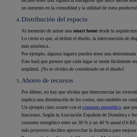
incluso tener una vigilancia inteligente que lance alertas an
un aumento en la comodidad y la utilidad de estos productos
Distribución del espacio
Al momento de armar una
smart home
desde la arquitectura
Lo cierto es que, al definir el diseño, la interconexión de d
más armónica.
Por ejemplo, algunos lugares pueden tener una determinada 
Esto hará que pienses que cada lugar se siente fácilmente r
amplitud. ¡No te olvides de considerarlo en el diseño!
Ahorro de recursos
Por último, no hay que olvidar que interconectar las vivien
implica una disminución de los costos, sino también un cui
Un ejemplo claro ocurre con el
consumo energético
, que pu
funciones. Según la Asociación Española de Domótica e Inmó
consumo energético entre un 30 % y un 40 % anual (Oi R
más proyectos deciden aprovechar la domótica para mejorar 