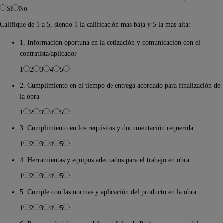
Si
No
Califique de 1 a 5, siendo 1 la calificación mas baja y 5 la mas alta:
1. Información oportuna en la cotización y comunicación con el
contratista/aplicador
1
2
3
4
5
2. Cumplimiento en el tiempo de entrega acordado para finalización de
la obra
1
2
3
4
5
3. Cumplimiento en los requisitos y documentación requerida
1
2
3
4
5
4. Herramientas y equipos adecuados para el trabajo en obra
1
2
3
4
5
5. Cumple con las normas y aplicación del producto en la obra
1
2
3
4
5