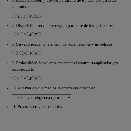
6. Recomendación y uso del portafolio de Pintuco por parte del
contratista
1
2
3
4
5
7. Disposición, servicio y respeto por parte de los aplicadores
1
2
3
4
5
8. Servicio posventa: atención de reclamaciones y novedades
1
2
3
4
5
9. Probabilidad de volver a contactar al contratista/aplicador y/o
recomendarlo
1
2
3
4
5
10. A través de que medios se enteró del directorio
11. Sugerencias y comentarios