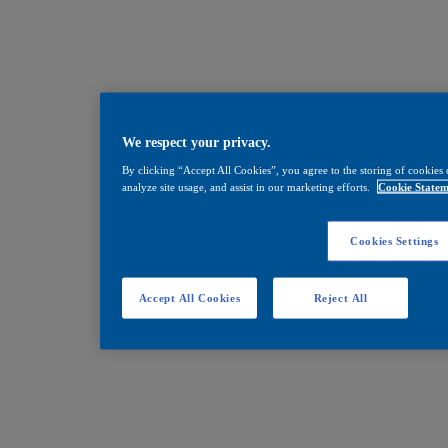
We respect your privacy.
By clicking “Accept All Cookies”, you agree to the storing of cookies 
analyze site usage, and assist in our marketing efforts.
Cookie Statem
Cookies Settings
Accept All Cookies
Reject All