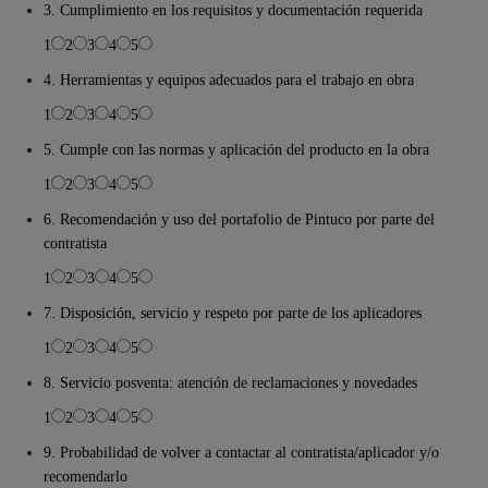
3. Cumplimiento en los requisitos y documentación requerida
1
2
3
4
5
4. Herramientas y equipos adecuados para el trabajo en obra
1
2
3
4
5
5. Cumple con las normas y aplicación del producto en la obra
1
2
3
4
5
6. Recomendación y uso del portafolio de Pintuco por parte del
contratista
1
2
3
4
5
7. Disposición, servicio y respeto por parte de los aplicadores
1
2
3
4
5
8. Servicio posventa: atención de reclamaciones y novedades
1
2
3
4
5
9. Probabilidad de volver a contactar al contratista/aplicador y/o
recomendarlo