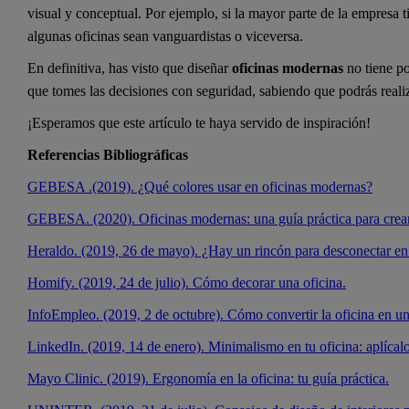
visual y conceptual. Por ejemplo, si la mayor parte de la empresa t
algunas oficinas sean vanguardistas o viceversa.
En definitiva, has visto que diseñar
oficinas modernas
no tiene po
que tomes las decisiones con seguridad, sabiendo que podrás realiz
¡Esperamos que este artículo te haya servido de inspiración!
Referencias Bibliográficas
GEBESA .(2019). ¿Qué colores usar en oficinas modernas?
GEBESA. (2020). Oficinas modernas: una guía práctica para crear
Heraldo. (2019, 26 de mayo). ¿Hay un rincón para desconectar en 
Homify. (2019, 24 de julio). Cómo decorar una oficina.
InfoEmpleo. (2019, 2 de octubre). Cómo convertir la oficina en un
LinkedIn. (2019, 14 de enero). Minimalismo en tu oficina: aplícalo
Mayo Clinic. (2019). Ergonomía en la oficina: tu guía práctica.