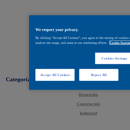
We respect your privacy.
By clicking “Accept All Cookies”, you agree to the storing of cookies 
analyze site usage, and assist in our marketing efforts.
Cookie Statem
Cookies Settings
Accept All Cookies
Reject All
Categorías
Decoración
Construcción
Industrial