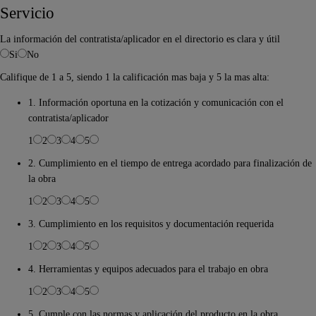
Servicio
La información del contratista/aplicador en el directorio es clara y útil
Si
No
Califique de 1 a 5, siendo 1 la calificación mas baja y 5 la mas alta:
1. Información oportuna en la cotización y comunicación con el
contratista/aplicador
1
2
3
4
5
2. Cumplimiento en el tiempo de entrega acordado para finalización de
la obra
1
2
3
4
5
3. Cumplimiento en los requisitos y documentación requerida
1
2
3
4
5
4. Herramientas y equipos adecuados para el trabajo en obra
1
2
3
4
5
5. Cumple con las normas y aplicación del producto en la obra