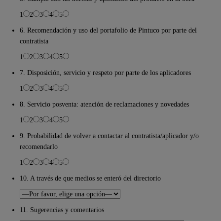
1
2
3
4
5
6. Recomendación y uso del portafolio de Pintuco por parte del
contratista
1
2
3
4
5
7. Disposición, servicio y respeto por parte de los aplicadores
1
2
3
4
5
8. Servicio posventa: atención de reclamaciones y novedades
1
2
3
4
5
9. Probabilidad de volver a contactar al contratista/aplicador y/o
recomendarlo
1
2
3
4
5
10. A través de que medios se enteró del directorio
11. Sugerencias y comentarios