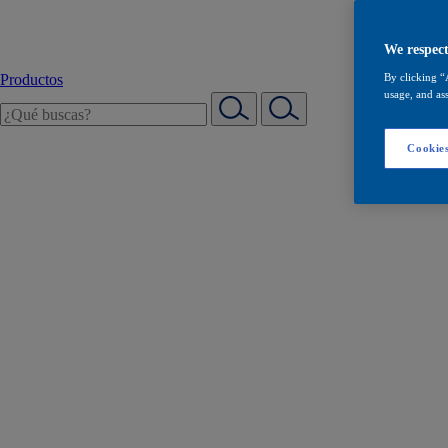
We respect
Productos
By clicking “
usage, and ass
Cookies