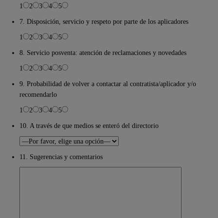
1
2
3
4
5
7. Disposición, servicio y respeto por parte de los aplicadores
1
2
3
4
5
8. Servicio posventa: atención de reclamaciones y novedades
1
2
3
4
5
9. Probabilidad de volver a contactar al contratista/aplicador y/o
recomendarlo
1
2
3
4
5
10. A través de que medios se enteró del directorio
11. Sugerencias y comentarios