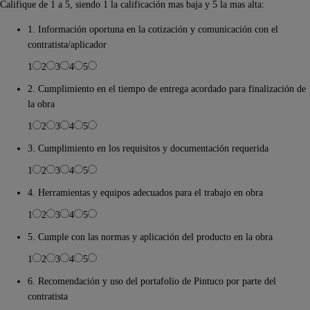
Califique de 1 a 5, siendo 1 la calificación mas baja y 5 la mas alta:
1. Información oportuna en la cotización y comunicación con el
contratista/aplicador
1
2
3
4
5
2. Cumplimiento en el tiempo de entrega acordado para finalización de
la obra
1
2
3
4
5
3. Cumplimiento en los requisitos y documentación requerida
1
2
3
4
5
4. Herramientas y equipos adecuados para el trabajo en obra
1
2
3
4
5
5. Cumple con las normas y aplicación del producto en la obra
1
2
3
4
5
6. Recomendación y uso del portafolio de Pintuco por parte del
contratista