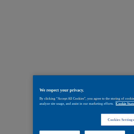
We respect your privacy.
By clicking “Accept All Cookies”, you agree to the storing of cookie
analyze site usage, and assist in our marketing efforts.
Cookie Stat
Cookies Setting