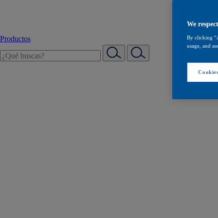
We respect
Productos
By clicking “
usage, and ass
Cookies