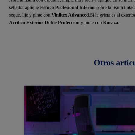
sellador aplique
Estuco Profesional Interior
sobre la fisura trata
seque, lije y pinte con
Viniltex Advanced
.Si la grieta es al exteri
Acrílico Exterior Doble Protección
y pinte con
Koraza
.
Otros
artíc