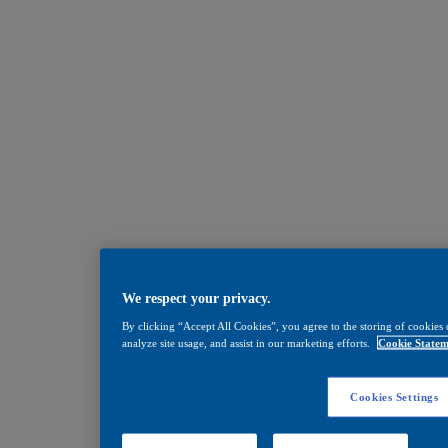
We respect your privacy.
By clicking “Accept All Cookies”, you agree to the storing of cookies 
analyze site usage, and assist in our marketing efforts.
Cookie Statem
Cookies Settings