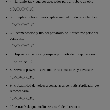
4. Herramientas y equipos adecuados para el trabajo en obra
1
2
3
4
5
5. Cumple con las normas y aplicación del producto en la obra
1
2
3
4
5
6. Recomendación y uso del portafolio de Pintuco por parte del
contratista
1
2
3
4
5
7. Disposición, servicio y respeto por parte de los aplicadores
1
2
3
4
5
8. Servicio posventa: atención de reclamaciones y novedades
1
2
3
4
5
9. Probabilidad de volver a contactar al contratista/aplicador y/o
recomendarlo
1
2
3
4
5
10. A través de que medios se enteró del directorio