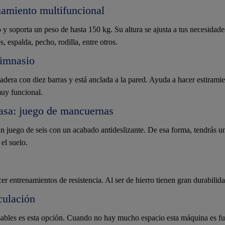
namiento multifuncional
o y soporta un peso de hasta 150 kg. Su altura se ajusta a tus necesida
s, espalda, pecho, rodilla, entre otros.
gimnasio
dera con diez barras y está anclada a la pared. Ayuda a hacer estiramien
uy funcional.
asa: juego de mancuernas
un juego de seis con un acabado antideslizante. De esa forma, tendrás u
el suelo.
cer entrenamientos de resistencia. Al ser de hierro tienen gran durabilid
ulación
sables es esta opción. Cuando no hay mucho espacio esta máquina es fu