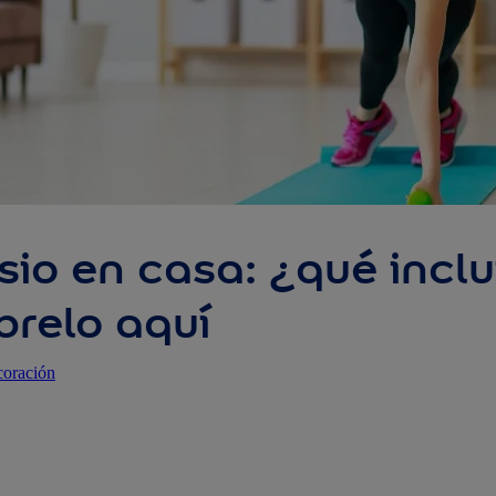
io en casa: ¿qué inclui
relo aquí
oración