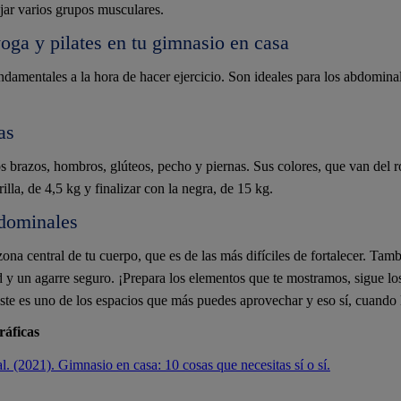
ajar varios grupos musculares.
oga y pilates en tu gimnasio en casa
ndamentales a la hora de hacer ejercicio. Son ideales para los abdomina
as
s brazos, hombros, glúteos, pecho y piernas. Sus colores, que van del ro
lla, de 4,5 kg y finalizar con la negra, de 15 kg.
dominales
zona central de tu cuerpo, que es de las más difíciles de fortalecer. Tam
ad y un agarre seguro. ¡Prepara los elementos que te mostramos, sigue l
Este es uno de los espacios que más puedes aprovechar y eso sí, cuando
ráficas
l. (2021). Gimnasio en casa: 10 cosas que necesitas sí o sí.