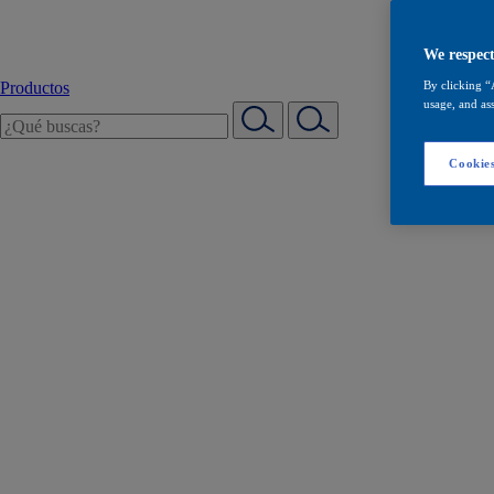
We respect
Productos
By clicking “
usage, and ass
Cookies