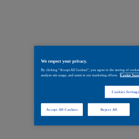
We respect your privacy.
By clicking “Accept All Cookies”, you agree to the storing of cookie
analyze site usage, and assist in our marketing efforts.
Cookie Stat
Cookies Setting
Accept All Cookies
Reject All