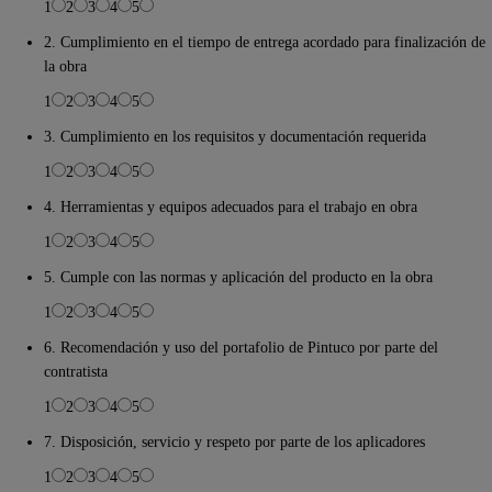
1
2
3
4
5
2. Cumplimiento en el tiempo de entrega acordado para finalización de
la obra
1
2
3
4
5
3. Cumplimiento en los requisitos y documentación requerida
1
2
3
4
5
4. Herramientas y equipos adecuados para el trabajo en obra
1
2
3
4
5
5. Cumple con las normas y aplicación del producto en la obra
1
2
3
4
5
6. Recomendación y uso del portafolio de Pintuco por parte del
contratista
1
2
3
4
5
7. Disposición, servicio y respeto por parte de los aplicadores
1
2
3
4
5