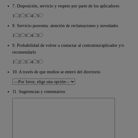
7. Disposición, servicio y respeto por parte de los aplicadores
1
2
3
4
5
8. Servicio posventa: atención de reclamaciones y novedades
1
2
3
4
5
9. Probabilidad de volver a contactar al contratista/aplicador y/o
recomendarlo
1
2
3
4
5
10. A través de que medios se enteró del directorio
11. Sugerencias y comentarios