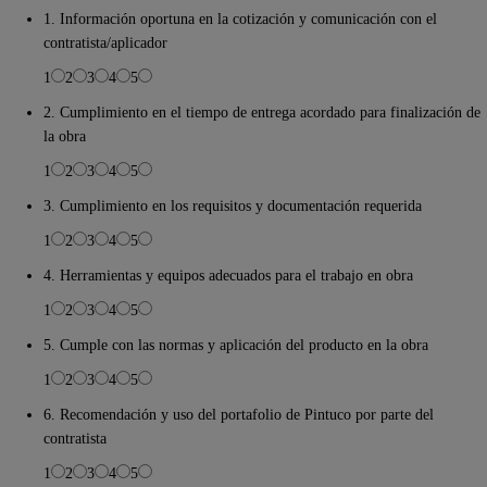
1. Información oportuna en la cotización y comunicación con el
contratista/aplicador
1
2
3
4
5
2. Cumplimiento en el tiempo de entrega acordado para finalización de
la obra
1
2
3
4
5
3. Cumplimiento en los requisitos y documentación requerida
1
2
3
4
5
4. Herramientas y equipos adecuados para el trabajo en obra
1
2
3
4
5
5. Cumple con las normas y aplicación del producto en la obra
1
2
3
4
5
6. Recomendación y uso del portafolio de Pintuco por parte del
contratista
1
2
3
4
5