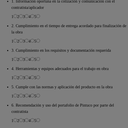
1. Información oportuna en la cotización y comunicación con el
contratista/aplicador
1
2
3
4
5
2. Cumplimiento en el tiempo de entrega acordado para finalización de
la obra
1
2
3
4
5
3. Cumplimiento en los requisitos y documentación requerida
1
2
3
4
5
4. Herramientas y equipos adecuados para el trabajo en obra
1
2
3
4
5
5. Cumple con las normas y aplicación del producto en la obra
1
2
3
4
5
6. Recomendación y uso del portafolio de Pintuco por parte del
contratista
1
2
3
4
5