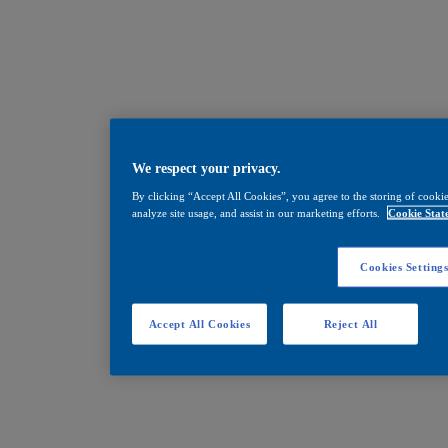
We respect your privacy.
By clicking “Accept All Cookies”, you agree to the storing of cookie
analyze site usage, and assist in our marketing efforts.
Cookie Stat
Cookies Setting
Accept All Cookies
Reject All