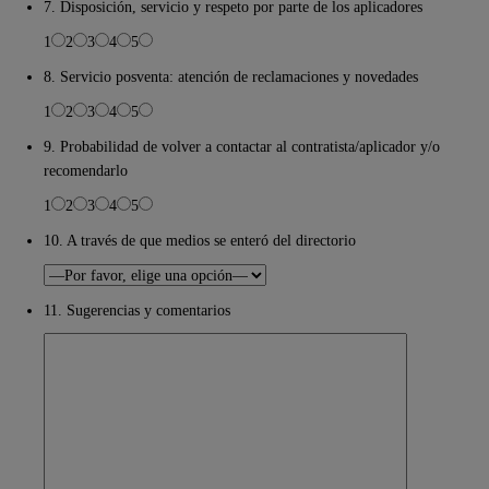
7. Disposición, servicio y respeto por parte de los aplicadores
1
2
3
4
5
8. Servicio posventa: atención de reclamaciones y novedades
1
2
3
4
5
9. Probabilidad de volver a contactar al contratista/aplicador y/o
recomendarlo
1
2
3
4
5
10. A través de que medios se enteró del directorio
11. Sugerencias y comentarios