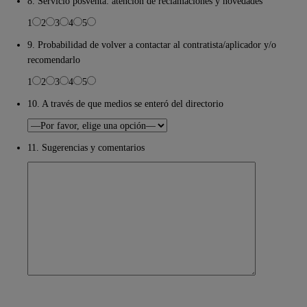
8. Servicio posventa: atención de reclamaciones y novedades
1
2
3
4
5
9. Probabilidad de volver a contactar al contratista/aplicador y/o
recomendarlo
1
2
3
4
5
10. A través de que medios se enteró del directorio
11. Sugerencias y comentarios