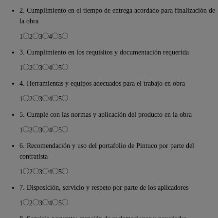
2. Cumplimiento en el tiempo de entrega acordado para finalización de
la obra
1
2
3
4
5
3. Cumplimiento en los requisitos y documentación requerida
1
2
3
4
5
4. Herramientas y equipos adecuados para el trabajo en obra
1
2
3
4
5
5. Cumple con las normas y aplicación del producto en la obra
1
2
3
4
5
6. Recomendación y uso del portafolio de Pintuco por parte del
contratista
1
2
3
4
5
7. Disposición, servicio y respeto por parte de los aplicadores
1
2
3
4
5