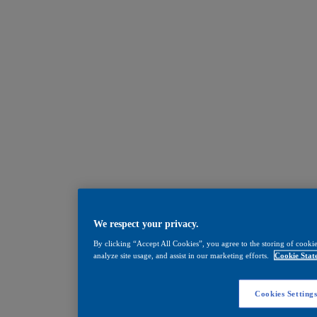
We respect your privacy.
By clicking “Accept All Cookies”, you agree to the storing of cookie
analyze site usage, and assist in our marketing efforts.
Cookie Stat
Cookies Setting