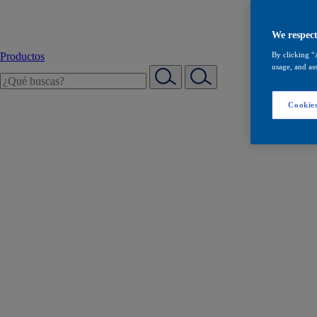
We respect
Productos
By clicking “
usage, and ass
Cookies