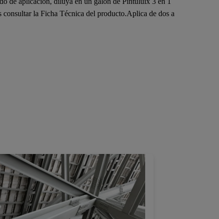
 de aplicación, diluya en un galón de Pintuluix 3 en 1
 consultar la Ficha Técnica del producto.Aplica de dos a